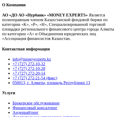
О Компании
АО «ДО АО «Нурбанк» «MONEY EXPERTS»
Является
полноправным членом Казахстанской фондовой биржи по
категории «K», «P», «H», Специализированной торговой
площадки регионального финансового центра города Алматы
по категории «А» и Объединения юридических лиц
«Ассоциация финансистов Казахстан.
Контактная информация
info@moneyexperts.kz
+7 (727) 272-10-32
+7 (727) 272-10-28
+7 (727) 272-20-14
+7 (727) 272-21-54 (факс)
050013, г. Алматы, площадь Республики 13
Услуги
Брокерское обслуживание
Финансовый консалтинг
Андеррайтинг