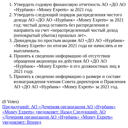
Утвердить годовую финансовую отчетность АО «ДО АО
«Нурбанк» «Money Experts» за 2021 год.
Утвердить следующий порядок распределения чистого
дохода АО «ДО АО «Нурбанк» «Money Experts» за 2021
год: чистый доход оставить без распределения и
направить на счет «нераспределенный чистый доход
(непокрытый убыток) прошлых лет».
Дивиденды по простым акциям АО «ДО АО «Нурбанк»
«Money Experts» по итогам 2021 года не начислять и не
выплачивать.
Принять к сведению информацию об отсутствии
обращения акционера на действия АО «ДО АО
«Нурбанк» «Money Experts» и его должностных лиц в
2021 году.
Принять к сведению информацию о размере и составе
вознаграждения членам Совета директоров и Правления
АО «ДО АО «Нурбанк» «Money Experts» за 2021 год.
(0 Votes)
Предыдущий: АО «Дочерняя организация АО «Нурбанк»
«Money Experts» уведомляет:
Назад
Следующий: АО
«Дочерняя организация АО «Нурбанк» «Money Experts»
уведомляет:
Вперед