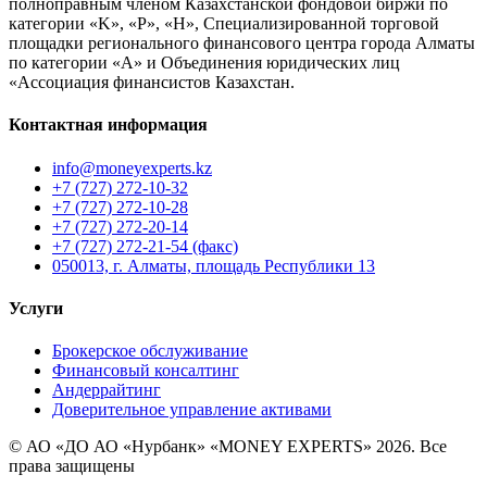
полноправным членом Казахстанской фондовой биржи по
категории «K», «P», «H», Специализированной торговой
площадки регионального финансового центра города Алматы
по категории «А» и Объединения юридических лиц
«Ассоциация финансистов Казахстан.
Контактная информация
info@moneyexperts.kz
+7 (727) 272-10-32
+7 (727) 272-10-28
+7 (727) 272-20-14
+7 (727) 272-21-54 (факс)
050013, г. Алматы, площадь Республики 13
Услуги
Брокерское обслуживание
Финансовый консалтинг
Андеррайтинг
Доверительное управление активами
© АО «ДО АО «Нурбанк» «MONEY EXPERTS» 2026. Все
права защищены