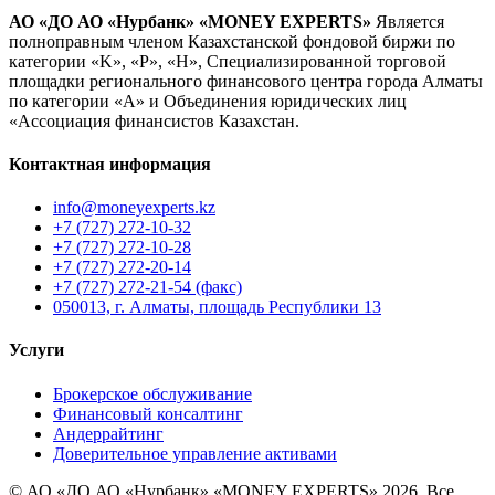
АО «ДО АО «Нурбанк» «MONEY EXPERTS»
Является
полноправным членом Казахстанской фондовой биржи по
категории «K», «P», «H», Специализированной торговой
площадки регионального финансового центра города Алматы
по категории «А» и Объединения юридических лиц
«Ассоциация финансистов Казахстан.
Контактная информация
info@moneyexperts.kz
+7 (727) 272-10-32
+7 (727) 272-10-28
+7 (727) 272-20-14
+7 (727) 272-21-54 (факс)
050013, г. Алматы, площадь Республики 13
Услуги
Брокерское обслуживание
Финансовый консалтинг
Андеррайтинг
Доверительное управление активами
© АО «ДО АО «Нурбанк» «MONEY EXPERTS» 2026. Все