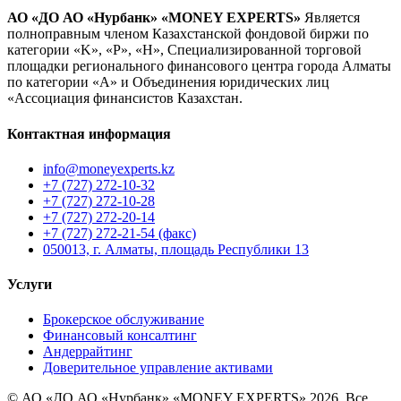
АО «ДО АО «Нурбанк» «MONEY EXPERTS»
Является
полноправным членом Казахстанской фондовой биржи по
категории «K», «P», «H», Специализированной торговой
площадки регионального финансового центра города Алматы
по категории «А» и Объединения юридических лиц
«Ассоциация финансистов Казахстан.
Контактная информация
info@moneyexperts.kz
+7 (727) 272-10-32
+7 (727) 272-10-28
+7 (727) 272-20-14
+7 (727) 272-21-54 (факс)
050013, г. Алматы, площадь Республики 13
Услуги
Брокерское обслуживание
Финансовый консалтинг
Андеррайтинг
Доверительное управление активами
© АО «ДО АО «Нурбанк» «MONEY EXPERTS» 2026. Все