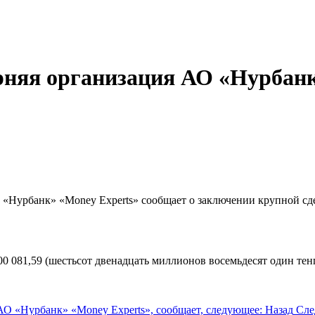
няя организация АО «Нурбанк»
Нурбанк» «Money Experts» сообщает о заключении крупной сде
0 081,59 (шестьсот двенадцать миллионов восемьдесят один тенг
О «Нурбанк» «Money Experts», сообщает, следующее:
Назад
Сле