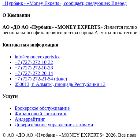
«Нурбанк» «Money Experts», сообщает, следующее:
Вперед
О Компании
АО «ДО АО «Нурбанк» «MONEY EXPERTS»
Является полно
регионального финансового центра города Алматы по категор
Контактная информация
info@moneyexperts.kz
+7 (727) 272-10-32
+7 (727) 272-10-28
+7 (727) 272-20-14
+7 (727) 272-21-54 (факс)
050013, г. Алматы, площадь Республики 13
Услуги
Брокерское обслуживание
Финансовый консалтинг
Андеррайтинг
Доверительное управление активами
© АО «ДО АО «Нурбанк» «MONEY EXPERTS» 2026. Все прав